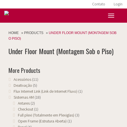
Contato
Login
HOME
»
PRODUCTS
»
UNDER FLOOR MOUNT (MONTAGEM SOB
O PISO)
Under Floor Mount (Montagem Sob o Piso)
More Products
Acessórios
(11)
Deativação
(5)
Flux Internet Link (Link de Internet Fluxo)
(1)
Sistemas AM
(18)
Antares
(2)
Checkout
(1)
Full plexi (Totalmente em Plexiglas)
(3)
Open Frame (Estrutura Aberta)
(1)