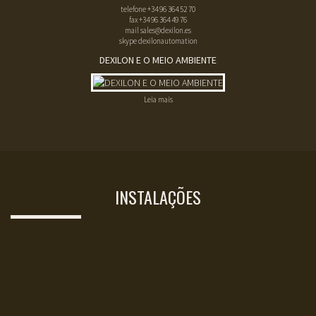
telefone
+34 96 364 52 70
fax
+34 96 364 49 76
mail
sales@dexilon.es
skype dexilonautomation
DEXILON E O MEIO AMBIENTE
Leia mais
INSTALAÇÕES