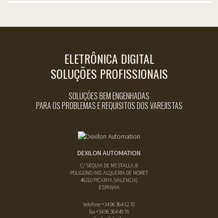
ELETRÔNICA DIGITAL
SOLUÇÕES PROFISSIONAIS
SOLUÇÕES BEM ENGENHADAS
PARA OS PROBLEMAS E REQUISITOS DOS VAREJISTAS
DEXILON AUTOMATION
C/ SEQUIA DE MESTALLA, 8
POLIGONO IND. ALQUERIA DE MORET
46210
PICANYA
(
VALENCIA
)
ESPANHA
telefone
+34 96 364 52 70
fax
+34 96 364 49 76