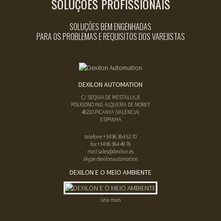
SOLUÇÕES PROFISSIONAIS
SOLUÇÕES BEM ENGENHADAS
PARA OS PROBLEMAS E REQUISITOS DOS VAREJISTAS
DEXILON AUTOMATION
C/ SEQUIA DE MESTALLA, 8
POLIGONO IND. ALQUERIA DE MORET
46210
PICANYA
(
VALENCIA
)
ESPANHA
telefone
+34 96 364 52 70
fax
+34 96 364 49 76
mail
sales@dexilon.es
skype dexilonautomation
DEXILON E O MEIO AMBIENTE
Leia mais