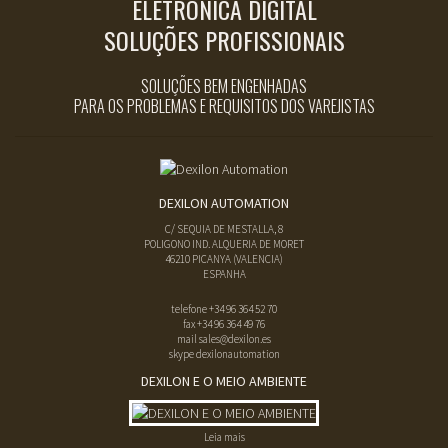
ELETRÔNICA DIGITAL
SOLUÇÕES PROFISSIONAIS
SOLUÇÕES BEM ENGENHADAS
PARA OS PROBLEMAS E REQUISITOS DOS VAREJISTAS
DEXILON AUTOMATION
C/ SEQUIA DE MESTALLA, 8
POLIGONO IND. ALQUERIA DE MORET
46210
PICANYA
(
VALENCIA
)
ESPANHA
telefone
+34 96 364 52 70
fax
+34 96 364 49 76
mail
sales@dexilon.es
skype dexilonautomation
DEXILON E O MEIO AMBIENTE
Leia mais