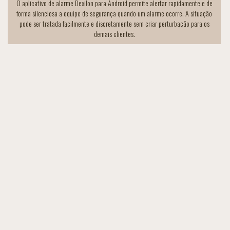
O aplicativo de alarme Dexilon para Android permite alertar rapidamente e de
forma silenciosa a equipe de segurança quando um alarme ocorre. A situação
pode ser tratada facilmente e discretamente sem criar perturbação para os
demais clientes.