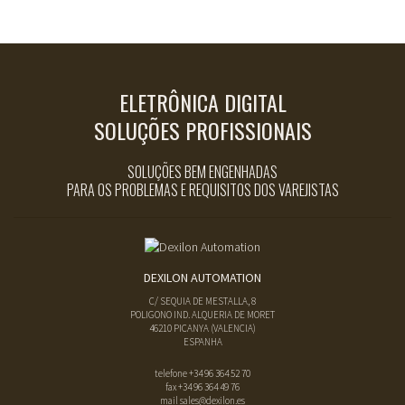
ELETRÔNICA DIGITAL
SOLUÇÕES PROFISSIONAIS
SOLUÇÕES BEM ENGENHADAS
PARA OS PROBLEMAS E REQUISITOS DOS VAREJISTAS
DEXILON AUTOMATION
C/ SEQUIA DE MESTALLA, 8
POLIGONO IND. ALQUERIA DE MORET
46210
PICANYA
(
VALENCIA
)
ESPANHA
telefone
+34 96 364 52 70
fax
+34 96 364 49 76
mail
sales@dexilon.es